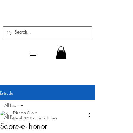
Entrada
All Posts
Eduardo Cuesta
All Posts
29 jul 2021
2 min de lectura
Sobre el honor
PERSONALEs