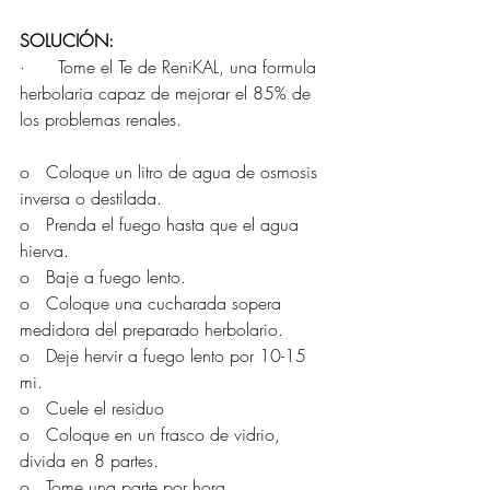
SOLUCIÓN:
·      Tome el Te de ReniKAL, una formula 
herbolaria capaz de mejorar el 85% de 
los problemas renales.
o   Coloque un litro de agua de osmosis 
inversa o destilada.
o   Prenda el fuego hasta que el agua 
hierva.
o   Baje a fuego lento.
o   Coloque una cucharada sopera 
medidora del preparado herbolario.
o   Deje hervir a fuego lento por 10-15 
mi.
o   Cuele el residuo
o   Coloque en un frasco de vidrio, 
divida en 8 partes.
o   Tome una parte por hora.