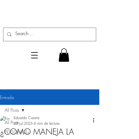
Entrada
All Posts
Eduardo Cuesta
All Posts
23 jul 2025
6 min de lectura
¿COMO MANEJA LA
PERSONALEs