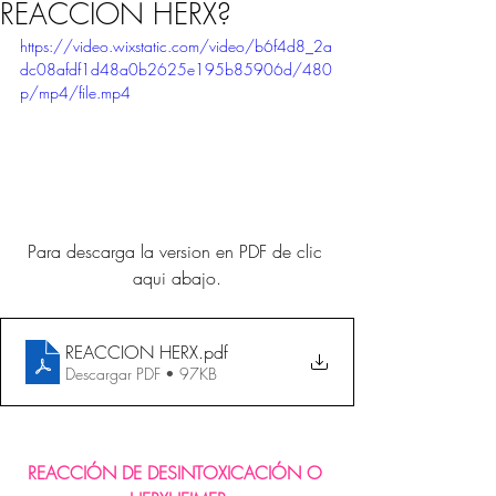
REACCION HERX?
https://video.wixstatic.com/video/b6f4d8_2a
dc08afdf1d48a0b2625e195b85906d/480
p/mp4/file.mp4
Para descarga la version en PDF de clic 
aqui abajo.
REACCION HERX
.pdf
Descargar PDF • 97KB
REACCIÓN DE DESINTOXICACIÓN O 