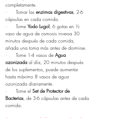
completamente.
·      Tomar las 
enzimas digestivas
, 2-6 
cápsulas en cada comida.
·      Tome 
Yodo Lugol
, 6 gotas en ½ 
vaso de agua de osmosis inversa 30 
minutos después de cada comida, 
añada una toma más antes de dormirse.
·      Tome 1-4 vasos de 
Agua 
ozonizada
 al día, 20 minutos después 
de los suplementos, puede aumentar 
hasta máximo 8 vasos de agua 
ozonizada diariamente.
·      Tome el 
Set de Protector de 
Bacterias
, de 3-6 cápsulas antes de cada 
comida.
Si no mejora en 3 días, suspenda todo y 
acuda al médico.