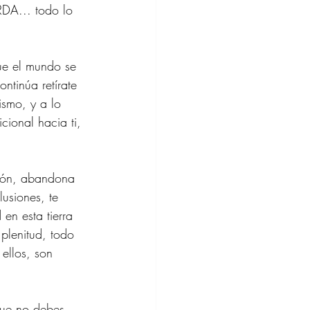
RDA... todo lo 
ue el mundo se 
ntinúa retírate 
ismo, y a lo 
cional hacia ti, 
ción, abandona 
lusiones, te 
en esta tierra 
plenitud, todo 
ellos, son 
que no debes 