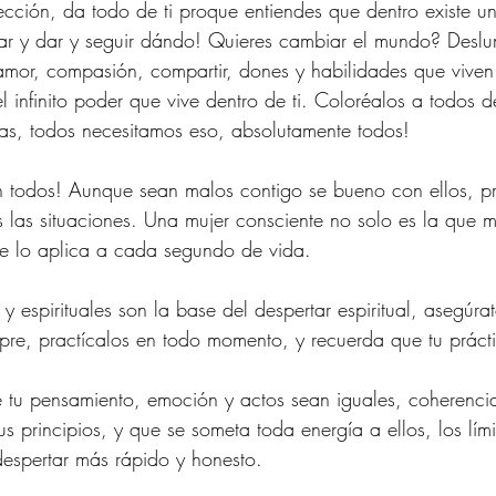
cción, da todo de ti proque entiendes que dentro existe un 
dar y dar y seguir dándo! Quieres cambiar el mundo? Desl
 amor, compasión, compartir, dones y habilidades que viven 
l infinito poder que vive dentro de ti. Coloréalos a todos 
as, todos necesitamos eso, absolutamente todos!
 todos! Aunque sean malos contigo se bueno con ellos, pr
as las situaciones. Una mujer consciente no solo es la que m
ue lo aplica a cada segundo de vida.
 y espirituales son la base del despertar espiritual, asegúr
pre, practícalos en todo momento, y recuerda que tu prácti
 tu pensamiento, emoción y actos sean iguales, coherenci
us principios, y que se someta toda energía a ellos, los límit
espertar más rápido y honesto.