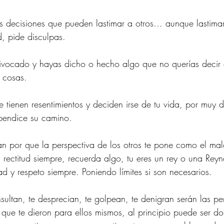
decisiones que pueden lastimar a otros... aunque lastimar
d, pide disculpas.
vocado y hayas dicho o hecho algo que no querías decir 
s cosas.
e tienen resentimientos y deciden irse de tu vida, por muy 
 bendice su camino.
tan por que la perspectiva de los otros te pone como el ma
n rectitud siempre, recuerda algo, tu eres un rey o una Rey
d y respeto siempre. Poniendo límites si son necesarios.
nsultan, te desprecian, te golpean, te denigran serán las p
 que te dieron para ellos mismos, al principio puede ser dol