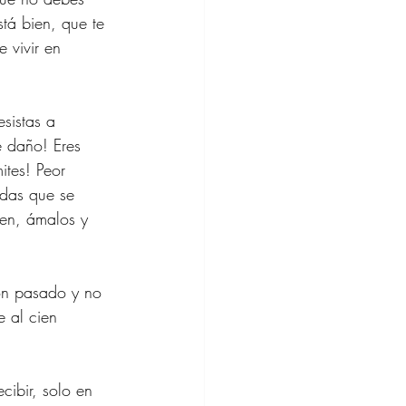
tá bien, que te 
 vivir en 
sistas a 
 daño! Eres 
ites! Peor 
ídas que se 
den, ámalos y 
son pasado y no 
e al cien 
cibir, solo en 