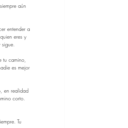
 siempre aún 
er entender a 
quien eres y 
y sigue.
e tu camino, 
 nadie es mejor 
o, en realidad 
mino corto. 
iempre. Tu 