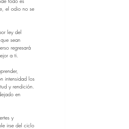
nde todo es 
, el odio no se 
or ley del 
s que sean 
erso regresará 
jor a ti.
prender, 
on intensidad los 
tud y rendición. 
 dejado en 
ertes y 
e irse del ciclo 