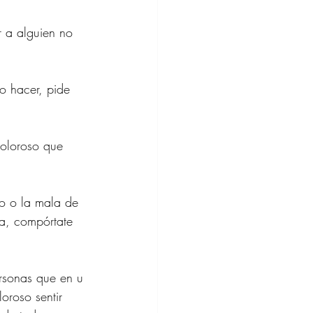
 a alguien no 
o hacer, pide 
doloroso que 
lo o la mala de 
na, compórtate 
ersonas que en u 
oroso sentir 