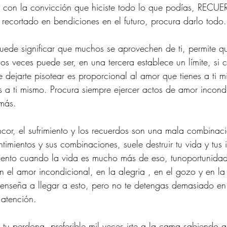
 y con la convicción que hiciste todo lo que podías, RECUE
 recortado en bendiciones en el futuro, procura darlo todo.
uede significar que muchos se aprovechen de ti, permite q
 veces puede ser, en una tercera establece un límite, si co
 dejarte pisotear es proporcional al amor que tienes a ti m
 a ti mismo. Procura siempre ejercer actos de amor incondi
emás.
rencor, el sufrimiento y los recuerdos son una mala combina
timientos y sus combinaciones, suele destruir tu vida y tus i
miento cuando la vida es mucho más de eso, tunoportunidad 
n el amor incondicional, en la alegria , en el gozo y en la 
 enseña a llegar a esto, pero no te detengas demasiado en 
 atención.
tu perdona, preferible mil veces irte a la cama sabiendo 