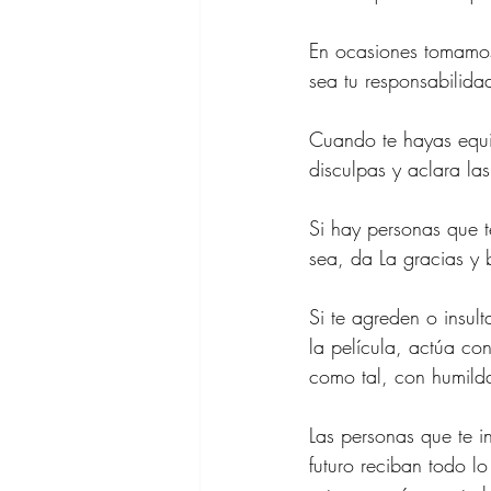
En ocasiones tomamos 
sea tu responsabilida
Cuando te hayas equi
disculpas y aclara la
Si hay personas que t
sea, da La gracias y
Si te agreden o insul
la película, actúa co
como tal, con humilda
Las personas que te i
futuro reciban todo lo