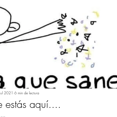
jul 2021
6 min de lectura
e estás aquí....
...