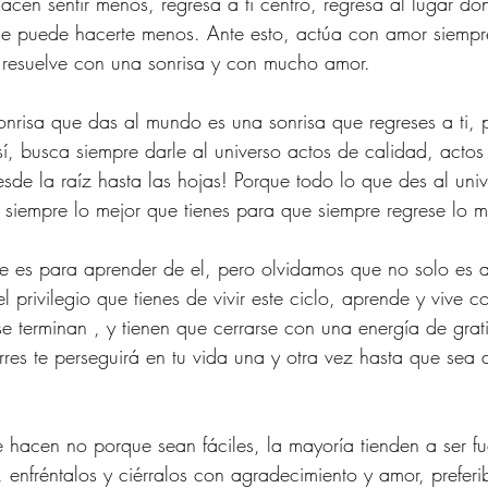
hacen sentir menos, regresa a ti centro, regresa al lugar do
ie puede hacerte menos. Ante esto, actúa con amor siempre
e resuelve con una sonrisa y con mucho amor.
risa que das al mundo es una sonrisa que regreses a ti, p
sí, busca siempre darle al universo actos de calidad, acto
esde la raíz hasta las hojas! Porque todo lo que des al univ
 siempre lo mejor que tienes para que siempre regrese lo me
e es para aprender de el, pero olvidamos que no solo es a
el privilegio que tienes de vivir este ciclo, aprende y vive c
e terminan , y tienen que cerrarse con una energía de grati
rres te perseguirá en tu vida una y otra vez hasta que sea
e hacen no porque sean fáciles, la mayoría tienden a ser fu
enfréntalos y ciérralos con agradecimiento y amor, preferibl